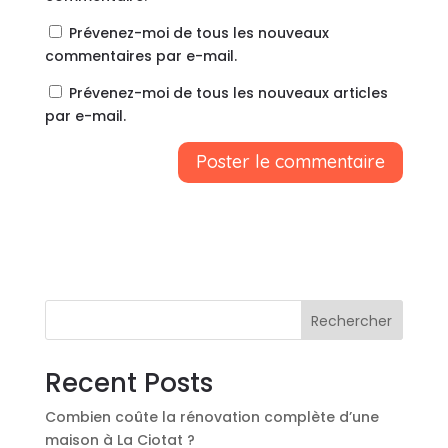
Prévenez-moi de tous les nouveaux
commentaires par e-mail.
Prévenez-moi de tous les nouveaux articles
par e-mail.
A
l
t
e
r
n
Rechercher
a
t
Recent Posts
i
v
Combien coûte la rénovation complète d’une
e
maison à La Ciotat ?
: