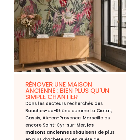
RÉNOVER UNE MAISON
ANCIENNE : BIEN PLUS QU’UN
SIMPLE CHANTIER
Dans les secteurs recherchés des
Bouches-du-Rhône
comme
La Ciotat
,
Cassis
,
Aix-en-Provence
,
Marseille
ou
encore
Saint-Cyr-sur-Mer
,
les
maisons anciennes séduisent
de plus
en plus d’acheteurs en quête de