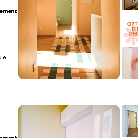
tement
ale