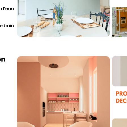
 d’eau
de bain
on