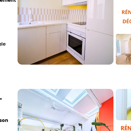
tement
ale
-
ison