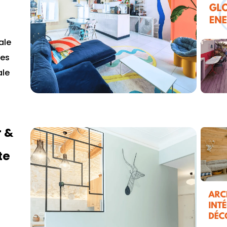
ale
ses
ale
r &
te