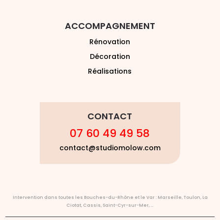
ACCOMPAGNEMENT
Rénovation
Décoration
Réalisations
CONTACT
07 60 49 49 58
contact@studiomolow.com
Intervention dans toutes les Bouches-du-Rhône et le Var : Marseille,
Toulon
,
La
Ciotat
,
Cassis
,
Saint-Cyr-sur-Mer
, …