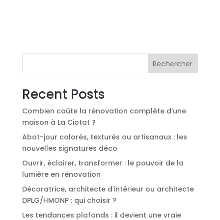
A
l
t
e
r
n
Rechercher
a
t
Recent Posts
i
v
Combien coûte la rénovation complète d’une
e
maison à La Ciotat ?
:
Abat-jour colorés, texturés ou artisanaux : les
nouvelles signatures déco
Ouvrir, éclairer, transformer : le pouvoir de la
lumière en rénovation
Décoratrice, architecte d’intérieur ou architecte
DPLG/HMONP : qui choisir ?
Les tendances plafonds : il devient une vraie