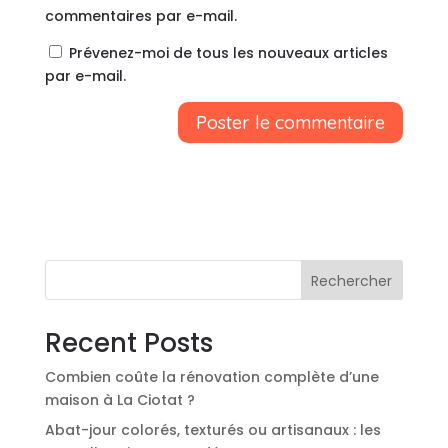
commentaires par e-mail.
Prévenez-moi de tous les nouveaux articles
par e-mail.
A
l
t
e
r
n
Rechercher
a
t
Recent Posts
i
v
Combien coûte la rénovation complète d’une
e
maison à La Ciotat ?
:
Abat-jour colorés, texturés ou artisanaux : les