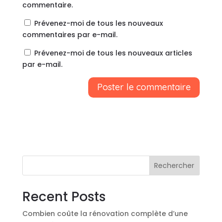
commentaire.
Prévenez-moi de tous les nouveaux
commentaires par e-mail.
Prévenez-moi de tous les nouveaux articles
par e-mail.
A
l
t
e
r
n
Rechercher
a
t
Recent Posts
i
v
Combien coûte la rénovation complète d’une
e